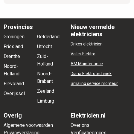
Provincies
Nieuw vermelde
elektriciens
Groningen
Gelderland
Drixes elektricien
Friesland
Utrecht
Vallei-Elektro
Drenthe
Zuid-
Holland
AM Maintenance
Noord-
Holland
Noord-
Diana Elektrotechniek
Brabant
Flevoland
Smaling service monteur
Zeeland
Overijssel
Limburg
Overig
Elektricien.nl
Algemene voorwaarden
Over ons
Privacyverklaring
Verificatieproces