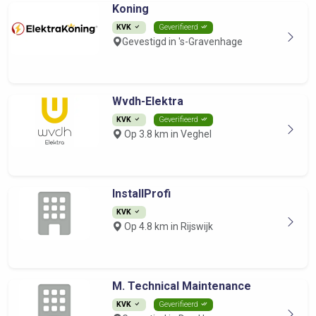
Koning
KVK
Geverifieerd
Gevestigd in 's-Gravenhage
Wvdh-Elektra
KVK
Geverifieerd
Op 3.8 km in Veghel
InstallProfi
KVK
Op 4.8 km in Rijswijk
M. Technical Maintenance
KVK
Geverifieerd