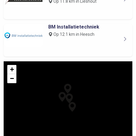
Op 11.8 km in Lieshout
BM Installatietechniek
Op 12.1 km in Heesch
+
−