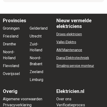
Provincies
Nieuw vermelde
elektriciens
Groningen
Gelderland
Drixes elektricien
Friesland
Utrecht
Vallei-Elektro
Drenthe
Zuid-
Holland
AM Maintenance
Noord-
Holland
Noord-
Diana Elektrotechniek
Brabant
Flevoland
Smaling service monteur
Zeeland
Overijssel
Limburg
Overig
Elektricien.nl
Algemene voorwaarden
Over ons
Privacyverklaring
Verificatieproces