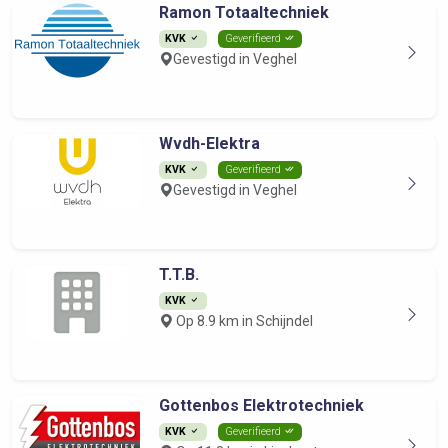
Ramon Totaaltechniek
KVK
Geverifieerd
Gevestigd in Veghel
Wvdh-Elektra
KVK
Geverifieerd
Gevestigd in Veghel
T.T.B.
KVK
Op 8.9 km in Schijndel
Gottenbos Elektrotechniek
KVK
Geverifieerd