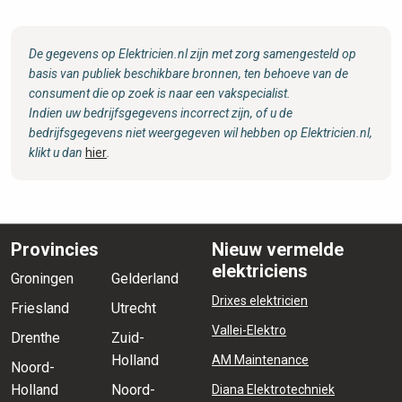
De gegevens op Elektricien.nl zijn met zorg samengesteld op
basis van publiek beschikbare bronnen, ten behoeve van de
consument die op zoek is naar een vakspecialist.
Indien uw bedrijfsgegevens incorrect zijn, of u de
bedrijfsgegevens niet weergegeven wil hebben op Elektricien.nl,
klikt u dan
hier
.
Provincies
Nieuw vermelde
elektriciens
Groningen
Gelderland
Drixes elektricien
Friesland
Utrecht
Vallei-Elektro
Drenthe
Zuid-
Holland
AM Maintenance
Noord-
Holland
Noord-
Diana Elektrotechniek