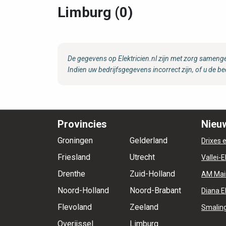
Limburg (0)
De gegevens op Elektricien.nl zijn met zorg samenge
Indien uw bedrijfsgegevens incorrect zijn, of u de be
Provincies
Nieuw
Groningen
Gelderland
Drixes e
Friesland
Utrecht
Vallei-E
Drenthe
Zuid-Holland
AM Mai
Noord-Holland
Noord-Brabant
Diana E
Flevoland
Zeeland
Smaling
Overijssel
Limburg