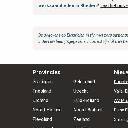
werkzaamheden in Rheden?
Laat het ons 
De gegevens op Elektricien.nl zijn met zorg samenge
Indien uw bedrijfsgegevens incorrect zijn, of u de be
Provincies
Nieuw
Groningen
Gelderland
Drixes e
Friesland
Utrecht
Vallei-E
Drenthe
Zuid-Holland
AM Mai
Noord-Holland
Noord-Brabant
Diana E
Flevoland
Zeeland
Smaling