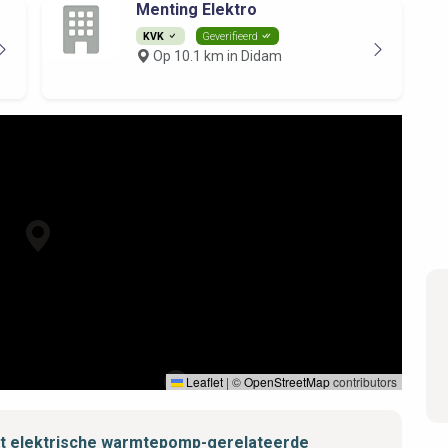
Menting Elektro
KVK
Geverifieerd
Op 10.1 km in Didam
Leaflet
|
©
OpenStreetMap
contributors
met elektrische warmtepomp-gerelateerde