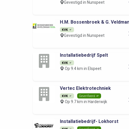
Gevestigd in Nunspeet
H.M. Bossenbroek & G. Veldma
KVK
Gevestigd in Nunspeet
Installatiebedrijf Spelt
KVK
Op 9.4 km in Elspeet
Vertec Elektrotechniek
KVK
Geverifieerd
Op 9.7 km in Harderwijk
Installatiebedrijf- Lokhorst
KVK
Geverifieerd