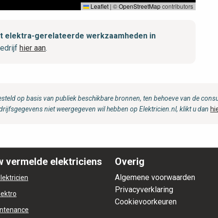
Leaflet
|
©
OpenStreetMap
contributors
met elektra-gerelateerde werkzaamheden in
edrijf
hier aan
.
steld op basis van publiek beschikbare bronnen, ten behoeve van de consum
drijfsgegevens niet weergegeven wil hebben op Elektricien.nl, klikt u dan
hi
 vermelde elektriciens
Overig
Algemene voorwaarden
lektricien
Privacyverklaring
lektro
Cookievoorkeuren
ntenance