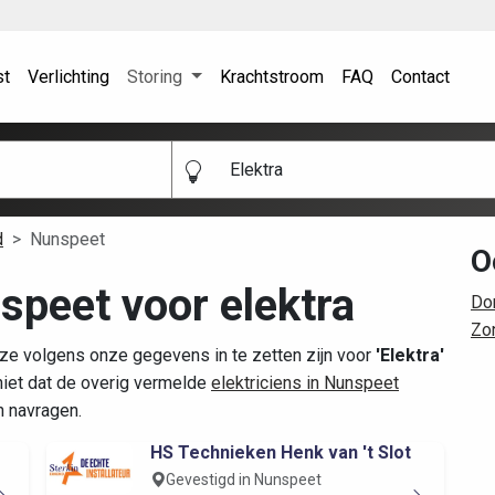
st
Verlichting
Storing
Krachtstroom
FAQ
Contact
Elektra
d
Nunspeet
O
nspeet voor elektra
Do
Zo
ze volgens onze gegevens in te zetten zijn voor
'Elektra'
iet dat de overig vermelde
elektriciens in Nunspeet
n navragen.
HS Technieken Henk van 't Slot
Gevestigd in Nunspeet