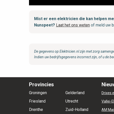
Mist er een elektricien die kan helpen 
Nunspeet?
Laat het ons weten
of meld uw b
De gegevens op Elektricien.nl zijn met zorg samenge
Indien uw bedrijfsgegevens incorrect zijn, of u de be
Provincies
Nieuw
Groningen
Gelderland
Drixes e
Friesland
Utrecht
Vallei-E
Drenthe
Zuid-Holland
AM Mai