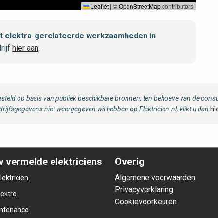
Leaflet
|
©
OpenStreetMap
contributors
met elektra-gerelateerde werkzaamheden in
rijf
hier aan
.
steld op basis van publiek beschikbare bronnen, ten behoeve van de consum
drijfsgegevens niet weergegeven wil hebben op Elektricien.nl, klikt u dan
hi
 vermelde elektriciens
Overig
Algemene voorwaarden
lektricien
Privacyverklaring
lektro
Cookievoorkeuren
ntenance