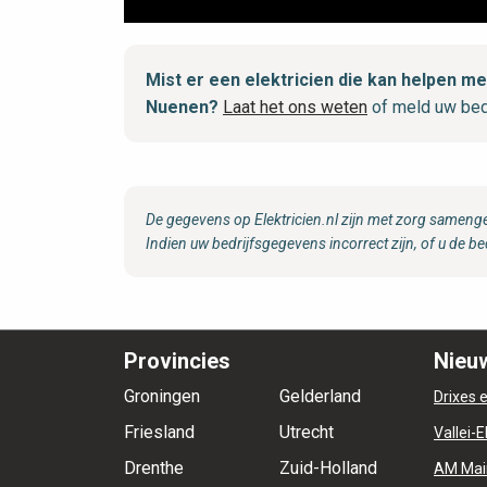
Mist er een elektricien die kan helpen 
Nuenen?
Laat het ons weten
of meld uw bed
De gegevens op Elektricien.nl zijn met zorg samenge
Indien uw bedrijfsgegevens incorrect zijn, of u de be
Provincies
Nieuw
Groningen
Gelderland
Drixes e
Friesland
Utrecht
Vallei-E
Drenthe
Zuid-Holland
AM Mai