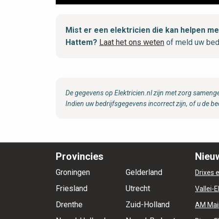
Mist er een elektricien die kan helpen 
Hattem?
Laat het ons weten
of meld uw bed
De gegevens op Elektricien.nl zijn met zorg samenge
Indien uw bedrijfsgegevens incorrect zijn, of u de be
Provincies
Nieuw
Groningen
Gelderland
Drixes e
Friesland
Utrecht
Vallei-E
Drenthe
Zuid-Holland
AM Mai