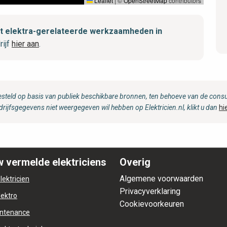
Leaflet
|
©
OpenStreetMap
contributors
met elektra-gerelateerde werkzaamheden in
rijf
hier aan
.
steld op basis van publiek beschikbare bronnen, ten behoeve van de consum
drijfsgegevens niet weergegeven wil hebben op Elektricien.nl, klikt u dan
hi
 vermelde elektriciens
Overig
Algemene voorwaarden
lektricien
Privacyverklaring
lektro
Cookievoorkeuren
ntenance