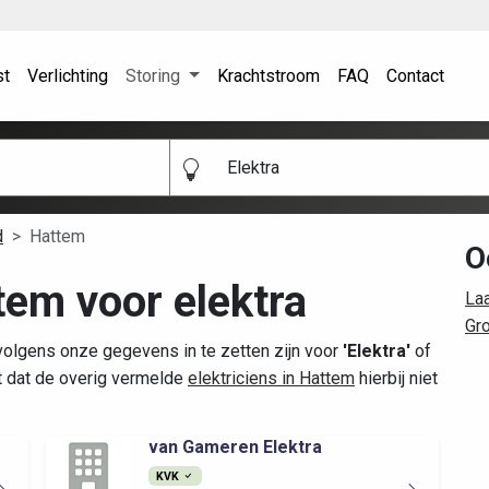
st
Verlichting
Storing
Krachtstroom
FAQ
Contact
Elektra
d
Hattem
O
tem voor elektra
La
Gr
volgens onze gegevens in te zetten zijn voor
'Elektra'
of
t dat de overig vermelde
elektriciens in Hattem
hierbij niet
van Gameren Elektra
KVK