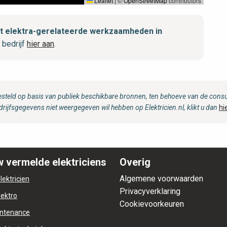
Leaflet
|
©
OpenStreetMap
contributors
met elektra-gerelateerde werkzaamheden in
 bedrijf
hier aan
.
steld op basis van publiek beschikbare bronnen, ten behoeve van de consum
drijfsgegevens niet weergegeven wil hebben op Elektricien.nl, klikt u dan
hi
 vermelde elektriciens
Overig
Algemene voorwaarden
lektricien
Privacyverklaring
lektro
Cookievoorkeuren
ntenance