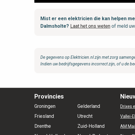
Mist er een elektricien die kan helpen 
Dalmsholte?
Laat het ons weten
of meld uw
De gegevens op Elektricien.nl zijn met zorg samenge
Indien uw bedrijfsgegevens incorrect zijn, of u de be
Provincies
Nieuw
Groningen
Gelderland
Drixes e
Friesland
Utrecht
Vallei-E
Drenthe
Zuid-Holland
AM Mai