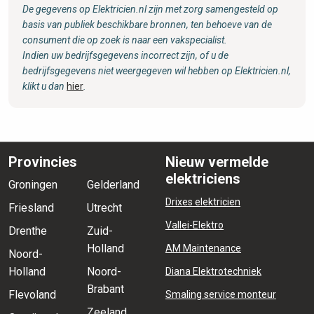
De gegevens op Elektricien.nl zijn met zorg samengesteld op
basis van publiek beschikbare bronnen, ten behoeve van de
consument die op zoek is naar een vakspecialist.
Indien uw bedrijfsgegevens incorrect zijn, of u de
bedrijfsgegevens niet weergegeven wil hebben op Elektricien.nl,
klikt u dan
hier
.
Provincies
Nieuw vermelde
elektriciens
Groningen
Gelderland
Drixes elektricien
Friesland
Utrecht
Vallei-Elektro
Drenthe
Zuid-
Holland
AM Maintenance
Noord-
Holland
Noord-
Diana Elektrotechniek
Brabant
Flevoland
Smaling service monteur
Zeeland