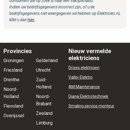
consument die op zoek is naar een vakspecialist.
Indien uw bedrijfsgegevens incorrect zijn, of u de
bedrijfsgegevens niet weergegeven wil hebben op Elektricien.nl,
klikt u dan
hier
.
Provincies
Nieuw vermelde
elektriciens
Groningen
Gelderland
Drixes elektricien
Friesland
Utrecht
Vallei-Elektro
Drenthe
Zuid-
Holland
AM Maintenance
Noord-
Holland
Noord-
Diana Elektrotechniek
Brabant
Flevoland
Smaling service monteur
Zeeland
Overijssel
Limburg