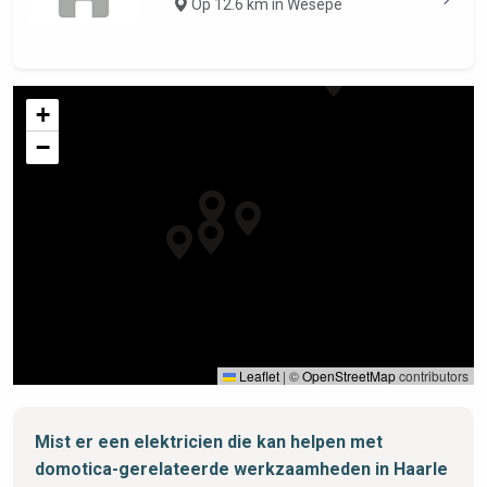
Op 12.6 km in Wesepe
+
−
Leaflet
|
©
OpenStreetMap
contributors
Mist er een elektricien die kan helpen met
domotica-gerelateerde werkzaamheden in Haarle