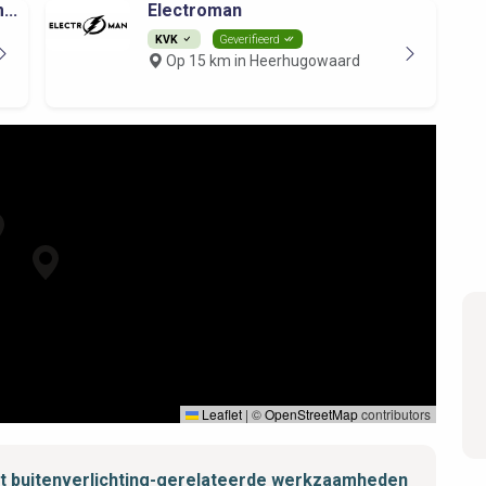
...
Electroman
KVK
Geverifieerd
Op 15 km in Heerhugowaard
Leaflet
|
©
OpenStreetMap
contributors
met buitenverlichting-gerelateerde werkzaamheden