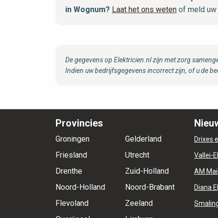
in Wognum?
Laat het ons weten
of meld uw 
De gegevens op Elektricien.nl zijn met zorg samenge
Indien uw bedrijfsgegevens incorrect zijn, of u de be
Provincies
Nieuw
Groningen
Gelderland
Drixes e
Friesland
Utrecht
Vallei-E
Drenthe
Zuid-Holland
AM Mai
Noord-Holland
Noord-Brabant
Diana E
Flevoland
Zeeland
Smaling