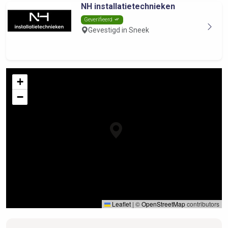
NH installatietechnieken
Geverifieerd
Gevestigd in Sneek
+
−
Leaflet
|
©
OpenStreetMap
contributors