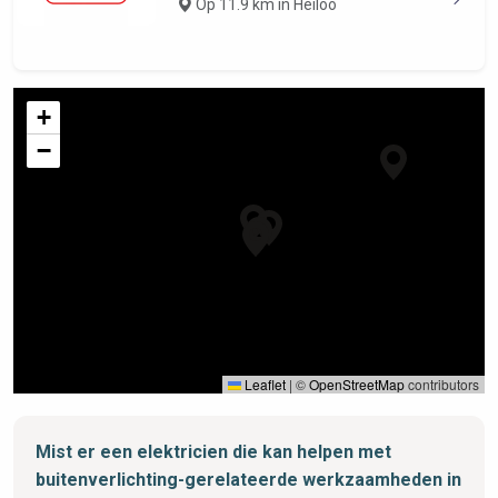
Op 11.9 km in Heiloo
+
−
Leaflet
|
©
OpenStreetMap
contributors
Mist er een elektricien die kan helpen met
buitenverlichting-gerelateerde werkzaamheden in