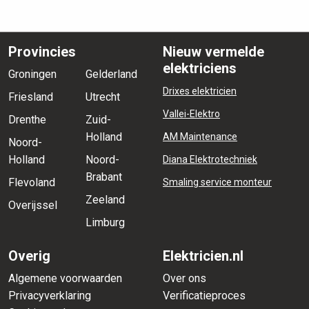
Provincies
Nieuw vermelde
elektriciens
Groningen
Gelderland
Drixes elektricien
Friesland
Utrecht
Vallei-Elektro
Drenthe
Zuid-
Holland
AM Maintenance
Noord-
Holland
Noord-
Diana Elektrotechniek
Brabant
Flevoland
Smaling service monteur
Zeeland
Overijssel
Limburg
Overig
Elektricien.nl
Algemene voorwaarden
Over ons
Privacyverklaring
Verificatieproces