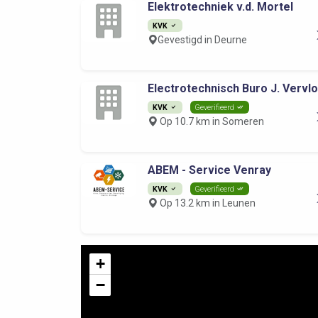
Elektrotechniek v.d. Mortel
KVK
Gevestigd in Deurne
Electrotechnisch Buro J. Vervlos
KVK
Geverifieerd
Op 10.7 km in Someren
ABEM - Service Venray
KVK
Geverifieerd
Op 13.2 km in Leunen
+
−