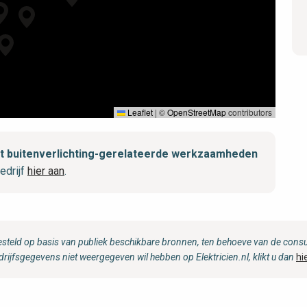
Leaflet
|
©
OpenStreetMap
contributors
met buitenverlichting-gerelateerde werkzaamheden
edrijf
hier aan
.
steld op basis van publiek beschikbare bronnen, ten behoeve van de consum
drijfsgegevens niet weergegeven wil hebben op Elektricien.nl, klikt u dan
hi