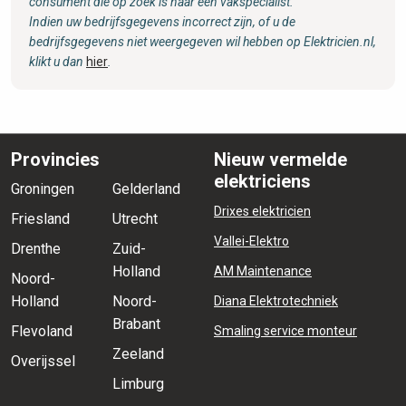
consument die op zoek is naar een vakspecialist.
Indien uw bedrijfsgegevens incorrect zijn, of u de
bedrijfsgegevens niet weergegeven wil hebben op Elektricien.nl,
klikt u dan
hier
.
Provincies
Nieuw vermelde
elektriciens
Groningen
Gelderland
Drixes elektricien
Friesland
Utrecht
Vallei-Elektro
Drenthe
Zuid-
Holland
AM Maintenance
Noord-
Holland
Noord-
Diana Elektrotechniek
Brabant
Flevoland
Smaling service monteur
Zeeland
Overijssel
Limburg