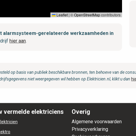
Leaflet
|
©
OpenStreetMap
contributors
 met alarmsysteem-gerelateerde werkzaamheden in
drijf
hier aan
.
steld op basis van publiek beschikbare bronnen, ten behoeve van de consum
drijfsgegevens niet weergegeven wil hebben op Elektricien.nl, klikt u dan
hi
 vermelde elektriciens
Overig
Algemene voorwaarden
lektricien
Privacyverklaring
lektro