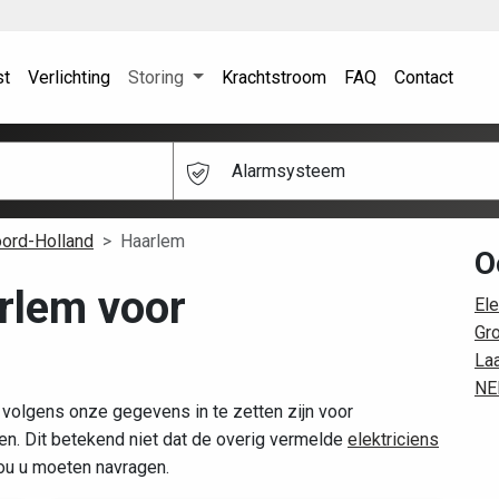
st
Verlichting
Storing
Krachtstroom
FAQ
Contact
Alarmsysteem
ord-Holland
Haarlem
O
arlem voor
Ele
Gr
La
NE
 volgens onze gegevens in te zetten zijn voor
. Dit betekend niet dat de overig vermelde
elektriciens
zou u moeten navragen.