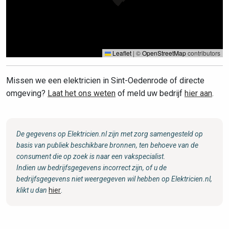
Leaflet
|
©
OpenStreetMap
contributors
Missen we een elektricien in Sint-Oedenrode of directe
omgeving?
Laat het ons weten
of meld uw bedrijf
hier aan
.
De gegevens op Elektricien.nl zijn met zorg samengesteld op
basis van publiek beschikbare bronnen, ten behoeve van de
consument die op zoek is naar een vakspecialist.
Indien uw bedrijfsgegevens incorrect zijn, of u de
bedrijfsgegevens niet weergegeven wil hebben op Elektricien.nl,
klikt u dan
hier
.