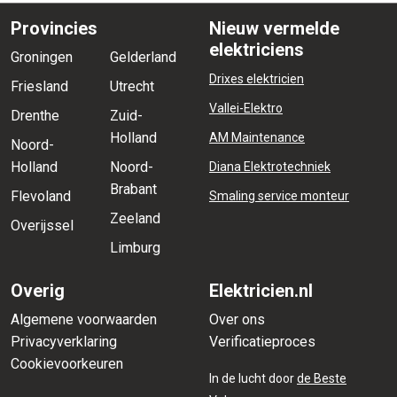
Provincies
Nieuw vermelde
elektriciens
Groningen
Gelderland
Drixes elektricien
Friesland
Utrecht
Vallei-Elektro
Drenthe
Zuid-
Holland
AM Maintenance
Noord-
Holland
Noord-
Diana Elektrotechniek
Brabant
Flevoland
Smaling service monteur
Zeeland
Overijssel
Limburg
Overig
Elektricien.nl
Algemene voorwaarden
Over ons
Privacyverklaring
Verificatieproces
Cookievoorkeuren
In de lucht door
de Beste