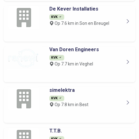
De Kever Installaties
KVK
Op 7.6 km in Son en Breugel
Van Doren Engineers
KVK
Op 7.7 km in Veghel
simelektra
KVK
Op 7.8 km in Best
T.T.B.
KVK