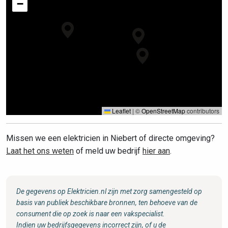
−
Leaflet
|
©
OpenStreetMap
contributors
Missen we een elektricien in Niebert of directe omgeving?
Laat het ons weten
of meld uw bedrijf
hier aan
.
De gegevens op Elektricien.nl zijn met zorg samengesteld op
basis van publiek beschikbare bronnen, ten behoeve van de
consument die op zoek is naar een vakspecialist.
Indien uw bedrijfsgegevens incorrect zijn, of u de