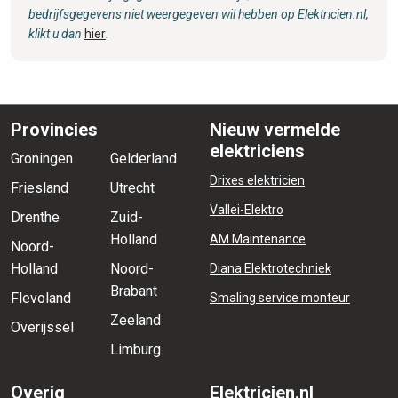
bedrijfsgegevens niet weergegeven wil hebben op Elektricien.nl,
klikt u dan
hier
.
Provincies
Nieuw vermelde
elektriciens
Groningen
Gelderland
Drixes elektricien
Friesland
Utrecht
Vallei-Elektro
Drenthe
Zuid-
Holland
AM Maintenance
Noord-
Holland
Noord-
Diana Elektrotechniek
Brabant
Flevoland
Smaling service monteur
Zeeland
Overijssel
Limburg
Overig
Elektricien.nl