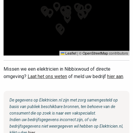
Leaflet
|
©
OpenStreetMap
contributors
Missen we een elektricien in Nibbixwoud of directe
omgeving?
Laat het ons weten
of meld uw bedrijf
hier aan
.
De gegevens op Elektricien.nl zijn met zorg samengesteld op
basis van publiek beschikbare bronnen, ten behoeve van de
consument die op zoek is naar een vakspecialist.
Indien uw bedrijfsgegevens incorrect zijn, of u de
bedrijfsgegevens niet weergegeven wil hebben op Elektricien.nl,
klikt u dan
hier
.