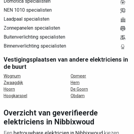
Domotica specialisten
NEN 1010 specialisten
Laadpaal specialisten
Zonnepanelen specialisten
Buitenverlichting specialisten
Binnenverlichting specialisten
Vestigingsplaatsen van andere elektriciens in
de buurt
Wognum
Opmeer
Zwaagdijk
Hem
Hoorn
De Goorn
Hoogkarspel
Obdam
Overzicht van geverifieerde
elektriciens in Nibbixwoud
Een
betrouwbare elektricien in Nibbixwoud
kiezen