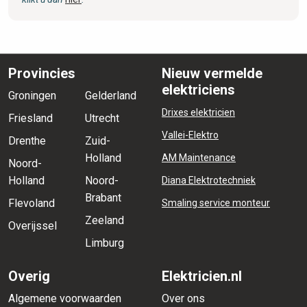
Provincies
Nieuw vermelde
elektriciens
Groningen
Gelderland
Drixes elektricien
Friesland
Utrecht
Vallei-Elektro
Drenthe
Zuid-
Holland
AM Maintenance
Noord-
Holland
Noord-
Diana Elektrotechniek
Brabant
Flevoland
Smaling service monteur
Zeeland
Overijssel
Limburg
Overig
Elektricien.nl
Algemene voorwaarden
Over ons