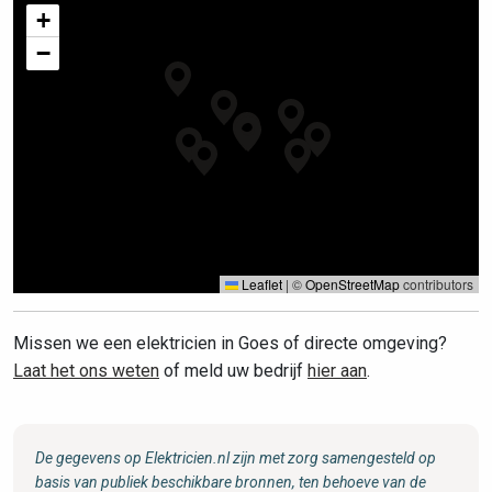
+
−
Leaflet
|
©
OpenStreetMap
contributors
Missen we een elektricien in Goes of directe omgeving?
Laat het ons weten
of meld uw bedrijf
hier aan
.
De gegevens op Elektricien.nl zijn met zorg samengesteld op
basis van publiek beschikbare bronnen, ten behoeve van de