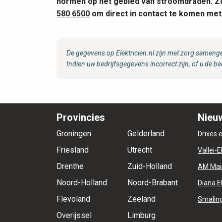
normen op het gebied van stroomdraden. Zoek
580 6500
om direct in contact te komen me
De gegevens op Elektricien.nl zijn met zorg samenge
Indien uw bedrijfsgegevens incorrect zijn, of u de be
Provincies
Nieuw
Groningen
Gelderland
Drixes e
Friesland
Utrecht
Vallei-E
Drenthe
Zuid-Holland
AM Mai
Noord-Holland
Noord-Brabant
Diana E
Flevoland
Zeeland
Smaling
Overijssel
Limburg