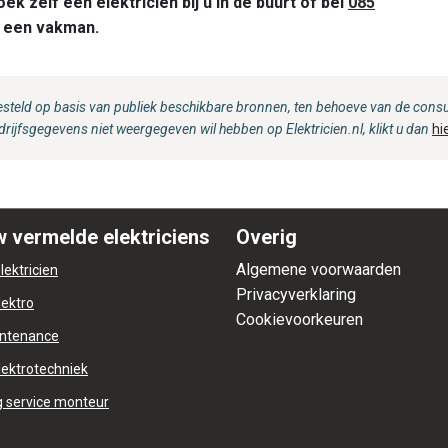
 zelf een elektricien bij u in de buurt of bel
085
t een vakman.
steld op basis van publiek beschikbare bronnen, ten behoeve van de consum
drijfsgegevens niet weergegeven wil hebben op Elektricien.nl, klikt u dan
hi
 vermelde elektriciens
Overig
Algemene voorwaarden
lektricien
Privacyverklaring
lektro
Cookievoorkeuren
ntenance
lektrotechniek
 service monteur