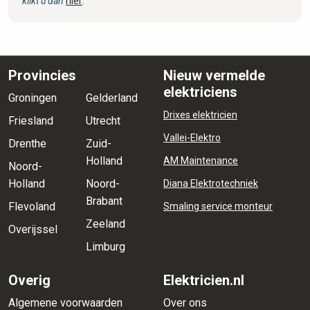
klikt u dan
hier
.
Provincies
Nieuw vermelde
elektriciens
Groningen
Gelderland
Drixes elektricien
Friesland
Utrecht
Vallei-Elektro
Drenthe
Zuid-
Holland
AM Maintenance
Noord-
Holland
Noord-
Diana Elektrotechniek
Brabant
Flevoland
Smaling service monteur
Zeeland
Overijssel
Limburg
Overig
Elektricien.nl
Algemene voorwaarden
Over ons