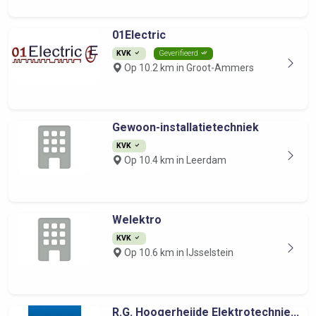
01Electric
KVK
Geverifieerd
Op 10.2 km in Groot-Ammers
Gewoon-installatietechniek
KVK
Op 10.4 km in Leerdam
Welektro
KVK
Op 10.6 km in IJsselstein
R.G. Hoogerheijde Elektrotechnie...