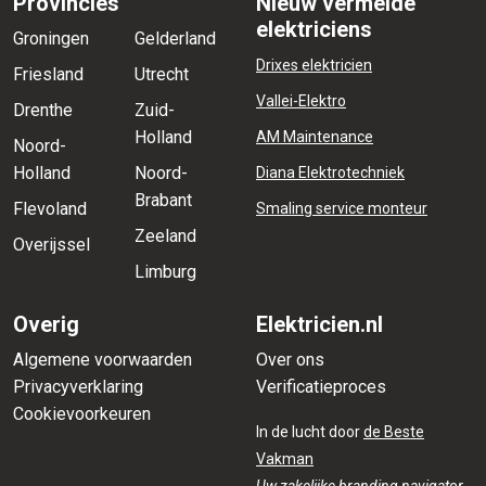
Provincies
Nieuw vermelde
elektriciens
Groningen
Gelderland
Drixes elektricien
Friesland
Utrecht
Vallei-Elektro
Drenthe
Zuid-
Holland
AM Maintenance
Noord-
Holland
Noord-
Diana Elektrotechniek
Brabant
Flevoland
Smaling service monteur
Zeeland
Overijssel
Limburg
Overig
Elektricien.nl
Algemene voorwaarden
Over ons
Privacyverklaring
Verificatieproces
Cookievoorkeuren
In de lucht door
de Beste
Vakman