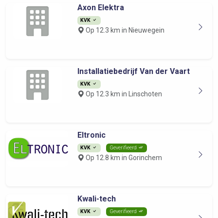
Axon Elektra
KVK
Op 12.3 km in Nieuwegein
Installatiebedrijf Van der Vaart
KVK
Op 12.3 km in Linschoten
Eltronic
KVK
Geverifieerd
Op 12.8 km in Gorinchem
Kwali-tech
KVK
Geverifieerd